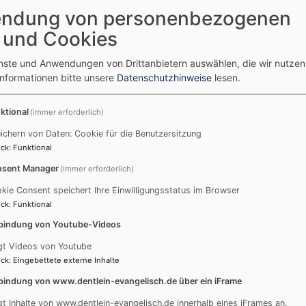
ndung von personenbezogenen
ngelisch.de/files/styles/video_embed_wysiwyg_preview/pub
 und Cookies
be/JDXWq9rcKHs
","settings":
"autoplay":0,"title_format":"@provider | @title","title_fallb
enste und Anwendungen von Drittanbietern auswählen, die wir nutze
Informationen bitte unsere
Datenschutzhinweise
lesen.
ngelisch.de/files/styles/video_embed_wysiwyg_preview/pub
ktional
(immer erforderlich)
.be/7SB73HbDsB0
","settings":
"autoplay":0,"title_format":"@provider | @title","title_fallb
ichern von Daten: Cookie für die Benutzersitzung
ck
:
Funktional
sent Manager
(immer erforderlich)
ngelisch.de/files/styles/video_embed_wysiwyg_preview/pub
kie Consent speichert Ihre Einwilligungsstatus im Browser
be/6oTX7c6phGM
","settings":
ck
:
Funktional
"autoplay":0,"title_format":"@provider | @title","title_fallb
bindung von Youtube-Videos
gt Videos von Youtube
ngelisch.de/files/styles/video_embed_wysiwyg_preview/pub
ck
:
Eingebettete externe Inhalte
be/rC4bG3pW9sc
","settings":
bindung von www.dentlein-evangelisch.de über ein iFrame
"autoplay":0,"title_format":"@provider | @title","title_fallb
gt Inhalte von www.dentlein-evangelisch.de innerhalb eines iFrames an.