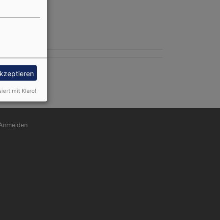
akzeptieren
siert mit Klaro!
nutzermenü
Anmelden