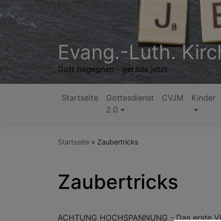
Direkt
zum
Inhalt
Evang.-Luth. Kirc
Gott begegnen - gerade jetzt
Startseite
Gottesdienst
CVJM
Kinder
Hauptnavigation
2.0
Startseite
Zaubertricks
Zaubertricks
ACHTUNG HOCHSPANNUNG - Das erste Video