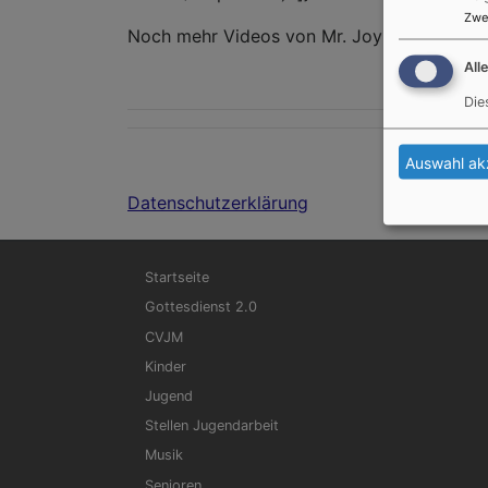
Zwe
Noch mehr Videos von Mr. Joy gibt's
HIER
.
All
Die
Auswahl ak
Datenschutzerklärung
Hauptnavigation
Startseite
Gottesdienst 2.0
CVJM
Kinder
Jugend
Stellen Jugendarbeit
Musik
Senioren