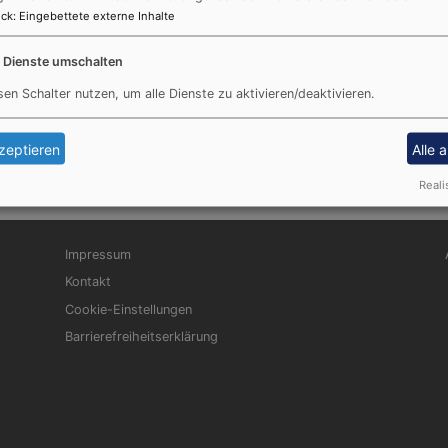
ck
:
Eingebettete externe Inhalte
e Dienste umschalten
sen Schalter nutzen, um alle Dienste zu aktivieren/deaktivieren.
zeptieren
Alle 
Reali
Fußbereichsmenü
Be
Impressum
Kontakt
Cookie-Einstellungen
Barrierefreiheitserklärung