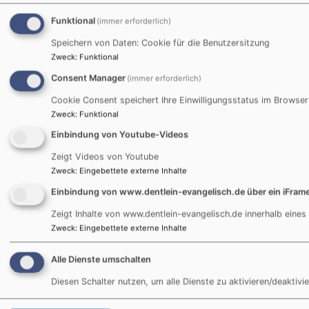
Funktional
(immer erforderlich)
Speichern von Daten: Cookie für die Benutzersitzung
Zweck
:
Funktional
Consent Manager
(immer erforderlich)
Cookie Consent speichert Ihre Einwilligungsstatus im Browser
Zweck
:
Funktional
Superbook
Einbindung von Youtube-Videos
Zeigt Videos von Youtube
Nicht für Kinder unter 6 Jahren.
Zweck
:
Eingebettete externe Inhalte
Professionell und hochspannend
animierte
Einbindung von www.dentlein-evangelisch.de über ein iFram
Bibelgeschichten wie sie Kinder lieben + coole
Zeigt Inhalte von www.dentlein-evangelisch.de innerhalb eines
Games
. Menüführung leider nur auf Englisch.
Zweck
:
Eingebettete externe Inhalte
https://us-en.superbook.cbn.com/app
Alle Dienste umschalten
Diesen Schalter nutzen, um alle Dienste zu aktivieren/deaktivie