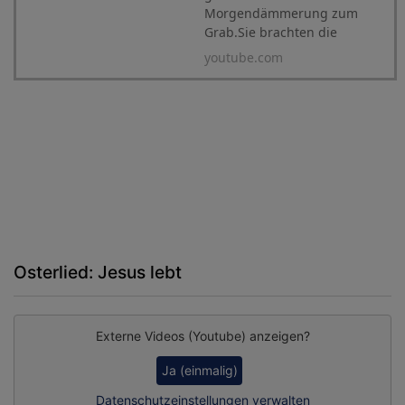
Morgendämmerung zum
Grab.Sie brachten die
wohlriechenden Öle mit,
youtube.com
die sie vorbereitet
hatten.Da...
Osterlied: Jesus lebt
Externe Videos (Youtube) anzeigen?
Ja (einmalig)
Datenschutzeinstellungen verwalten