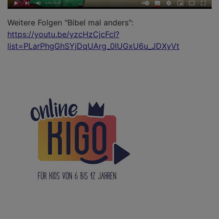
Weitere Folgen "Bibel mal anders":
https://youtu.be/yzcHzCjcFcI?
list=PLarPhgGhSYjDqUArg_0lUGxU6u_JDXyVt